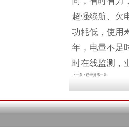
向，省时省力
超强续航、欠
功耗低，使用寿
年，电量不足
时在线监测，
上一条：已经是第一条