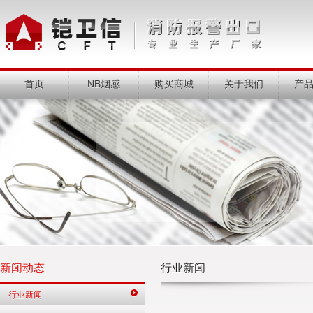
首页
NB烟感
购买商城
关于我们
产
新闻动态
行业新闻
行业新闻