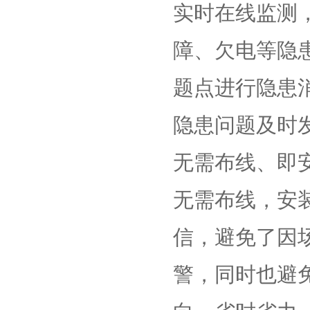
实时在线监测
障、欠电等隐
题点进行隐患
隐患问题及时
无需布线、即
无需布线，安
信，避免了因
警，同时也避