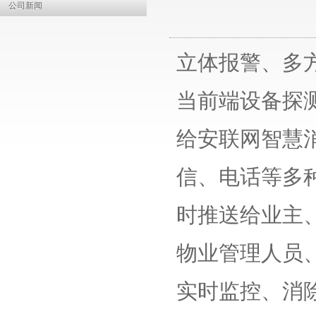
公司新闻
立体报警、多
当前端设备探
给安联网智慧
信、电话等多
时推送给业主
物业管理人员
实时监控、消